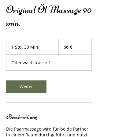
Original Öl Massage 90
min.
66
Euro
1 Std. 30 Min.
1
66 €
S
t
Odenwaldstrasse 2
d
3
0
M
Weiter
i
n
.
Beschreibung
Die Paarmassage wird für beide Partner
in einem Raum durchgeführt und nutzt