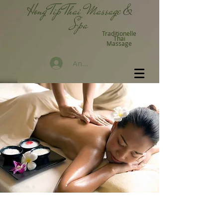
Hong Tip Thai Massage &
Spa
Traditionelle
Thai
Massage
Anmelden