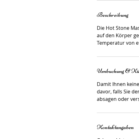
M
i
Beschreibung
n
.
Die Hot Stone Mas
auf den Körper ge
Temperatur von e
Umbuchung & Kü
Damit Ihnen kein
davor, falls Sie d
absagen oder ver
Kontaktangaben