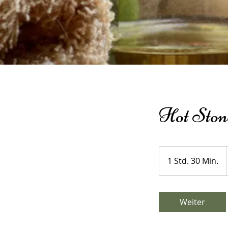
Hot Ston
1 Std. 30 Min.
1
S
t
d
Weiter
3
0