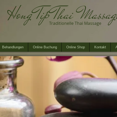
Hong Tip Thai Massa
Traditionelle Thai Massage
Behandlungen
Online Buchung
Online Shop
Kontakt
A