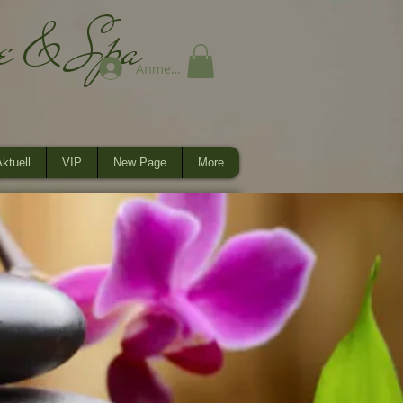
ge & Spa
Anmelden
ktuell
VIP
New Page
More