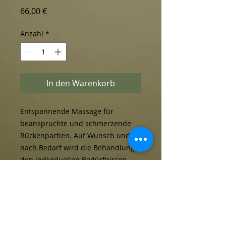
Preis
66,00 €
Anzahl
*
In den Warenkorb
Entspannende Massage für 
beanspruchte und schmerzende 
Rückenpartien. Auf Wunsch und 
nach Bedarf wird die Behandlung 
den individuellen Bedürfnissen 
angepasst.
Unknown Track