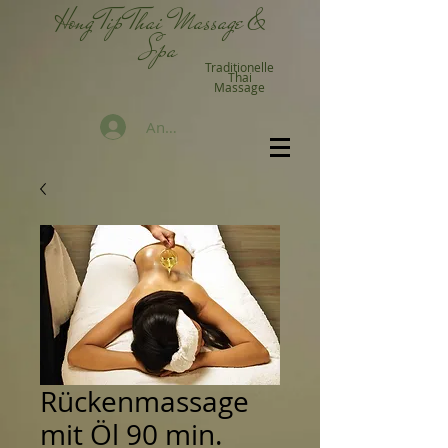
Hong Tip Thai Massage &
Spa
Traditionelle
Thai
Massage
Anmelden
Rückenmassage
mit Öl 90 min.