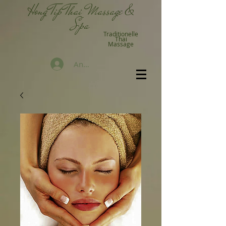
Hong Tip Thai Massage &
Spa
Traditionelle
Thai
Massage
Anmelden