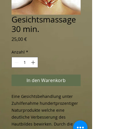
Gesichtsmassage
30 min.
Preis
25,00 €
Anzahl
*
In den Warenkorb
Eine Gesichtsbehandlung unter 
Zuhilfenahme hundertprozentiger 
Naturprodukte welche eine 
deutliche Verbesserung des 
Hautbildes bewirken. Durch die 