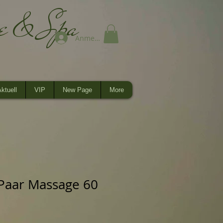
ge & Spa
Anmelden
ktuell
VIP
New Page
More
Paar Massage 60