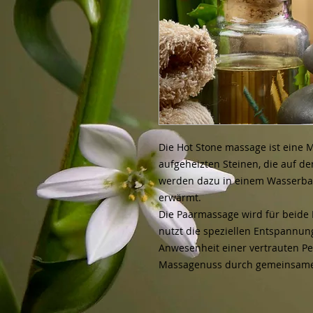
Die Hot Stone massage ist eine
aufgeheizten Steinen, die auf de
werden dazu in einem Wasserbad
erwärmt.
Die Paarmassage wird für beide
nutzt die speziellen Entspannun
Anwesenheit einer vertrauten Pe
Massagenuss durch gemeinsames 