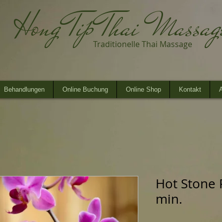
Hong Tip Thai Massa
Traditionelle Thai Massage
Behandlungen
Online Buchung
Online Shop
Kontakt
A
Hot Stone 
min.