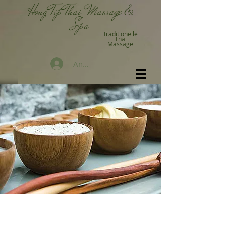
Hong Tip Thai Massage &
Spa
Traditionelle
Thai
Massage
Anmelden