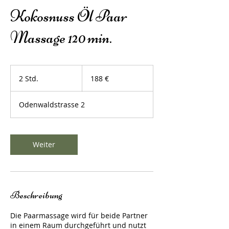
Kokosnuss Öl Paar
Massage 120 min.
188
Euro
2 Std.
2
188 €
S
t
Odenwaldstrasse 2
d
.
Weiter
Beschreibung
Die Paarmassage wird für beide Partner
in einem Raum durchgeführt und nutzt