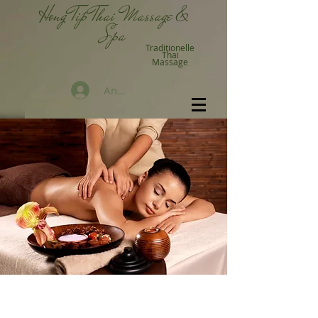
Hong Tip Thai Massage &
Spa
Traditionelle
Thai
Massage
Anmelden