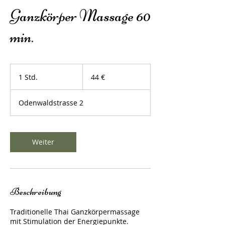
Ganzkörper Massage 60
min.
44
Euro
1 Std.
1
44 €
S
t
Odenwaldstrasse 2
d
Weiter
Beschreibung
Traditionelle Thai Ganzkörpermassage
mit Stimulation der Energiepunkte.