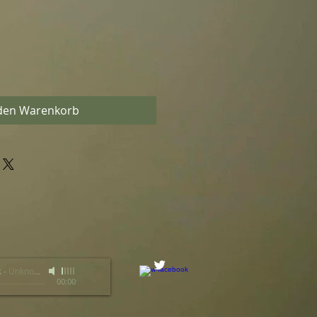
 den Warenkorb
k
-
Unknown Artist
00:00