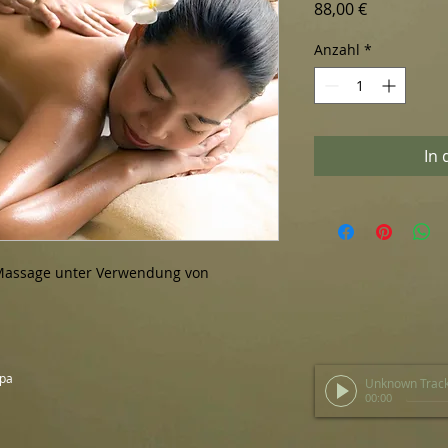
Preis
88,00 €
Anzahl
*
In
 Massage unter Verwendung von 
Spa
Unknown Trac
00:00