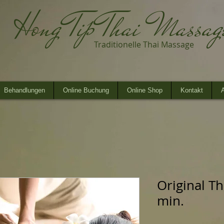
Hong Tip Thai Massa
Traditionelle Thai Massage
Behandlungen
Online Buchung
Online Shop
Kontakt
A
Original T
min.