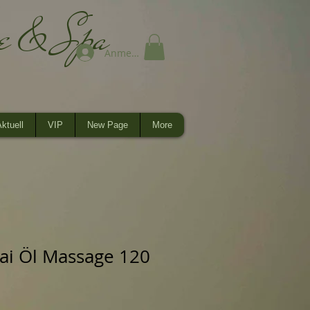
ge & Spa
Anmelden
ktuell
VIP
New Page
More
hai Öl Massage 120