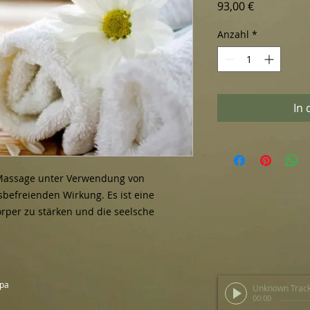
Preis
93,00 €
Anzahl
*
In
 Massage unter Verwendung von 
sbefreienden Wirkung. Es ist eine 
per zu stärken und die seelsche 
Spa
Unknown Trac
00:00