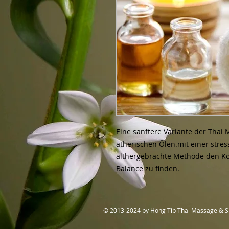
Eine sanftere Variante der Thai
ätherischen Ölen.mit einer stres
althergebrachte Methode den Kör
Balance zu finden.
© 2013-2024 by Hong Tip Thai Massage & 