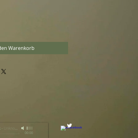
 den Warenkorb
k
-
Unknown Artist
00:00