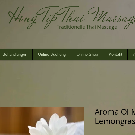
Hong Tip Thai Massa
Traditionelle Thai Massage
Behandlungen
Online Buchung
Online Shop
Kontakt
A
Aroma Öl 
Lemongrass