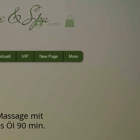
ge & Spa
Anmelden
ktuell
VIP
New Page
More
Massage mit
 Öl 90 min.